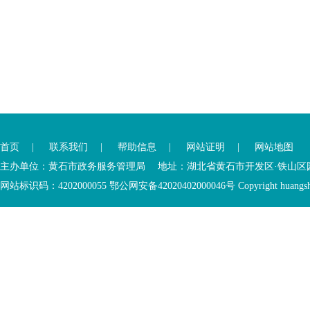
您
您
已
已
离
首页
|
联系我们
|
帮助信息
|
网站证明
|
网站地图
进
开
入
内
主办单位：黄石市政务服务管理局 地址：湖北省黄石市开发区·铁山区园博大道
底
容
网站标识码：4202000055 鄂公网安备42020402000046号 Copyright huangshi Al
部
视
功
窗
您
能
区
已
服
离
务
开
区，
底
本
部
区
功
域