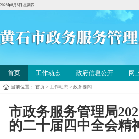
2026年8月6日 星期四
您
首页
工作动态
政府信息公开
网
已
进
当前位置： 首页 > 工作动态 > 政务要闻
入
站
点
您
市政务服务管理局20
导
已
航
进
区，
的二十届四中全会精
入
本
内
区
容