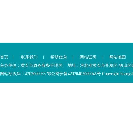
您
您
已
已
离
首页
|
联系我们
|
帮助信息
|
网站证明
|
网站地图
进
开
入
内
主办单位：黄石市政务服务管理局 地址：湖北省黄石市开发区·铁山区园博大道
底
容
网站标识码：4202000055 鄂公网安备42020402000046号 Copyright huangshi Al
部
视
功
窗
您
能
区
已
服
离
务
开
区，
底
本
部
区
功
域
能
包