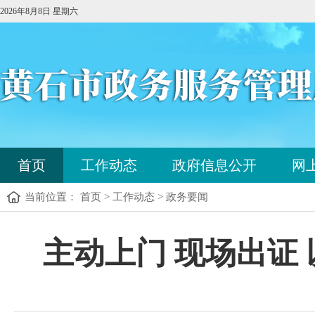
2026年8月8日 星期六
您
首页
工作动态
政府信息公开
网
已
进
当前位置： 首页 > 工作动态 > 政务要闻
入
站
点
您
主动上门 现场出证
导
已
航
进
区，
入
本
内
区
容