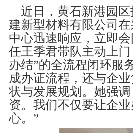
域
视
包
近日，黄石新港园区
窗
含
区，
6
建新型材料有限公司在
本
个
区
链
中心迅速响应，立即会
域
接，
包
按
任王季君带队主动上门
含
tab
1
键
个
办结”的全流程闭环服
浏
图
览
片，
信
成办证流程，还与企业
按
息
tab
状与发展规划
。
她强调
键
浏
资
。
我们不仅要让企业
览
信
心
。
”
息