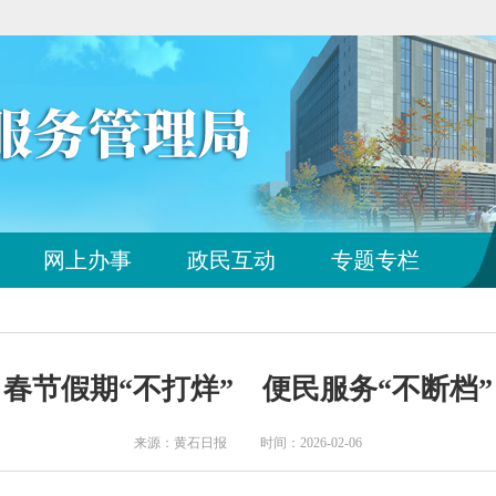
您
网上办事
政民互动
专题专栏
已
离
开
站
点
春节假期“不打烊” 便民服务“不断档”
导
航
区
来源：黄石日报 时间：2026-02-06