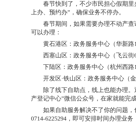
域
春节快到了，不少市民担心假期里
视
包
窗
上办、预约办”，确保业务不停办
。
含
区，
6
春节期间，如果需要办理不动产查
本
个
区
可以办理：
链
域
接，
黄石港区：政务服务中心（华新路1
包
按
含
tab
西塞山区：政务服务中心（飞云街6
按
键
tab
浏
下陆区：政务服务中心（杭州西路1
键
览
浏
信
开发区·铁山区：政务服务中心（金
览
息
信
除了线下自助点，线上也能办理
。
息
产登记中心”微信公众号，在家就能完
如果自助服务解决不了你的问题，
0714-6225294，即可安排时间办理