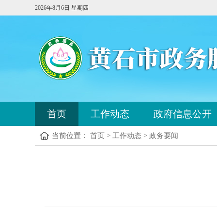
2026年8月6日 星期四
您
首页
工作动态
政府信息公开
已
进
当前位置： 首页 > 工作动态 > 政务要闻
入
站
点
您
导
已
航
进
区，
入
本
内
区
容