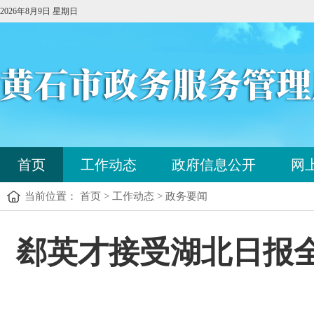
2026年8月9日 星期日
您
首页
工作动态
政府信息公开
网
已
进
当前位置： 首页 > 工作动态 > 政务要闻
入
站
点
您
郄英才接受湖北日报
导
已
航
进
区，
入
本
内
区
容