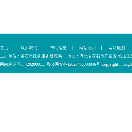
您
您
已
已
离
首页
|
联系我们
|
帮助信息
|
网站证明
|
网站地图
进
开
入
内
主办单位：黄石市政务服务管理局 地址：湖北省黄石市开发区·铁山区园博大道
底
容
网站标识码：4202000055 鄂公网安备42020402000046号 Copyright huangshi Al
部
视
功
窗
您
能
区
已
服
离
务
开
区，
底
本
部
区
功
域
能
包
服
含
务