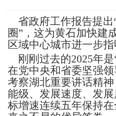
域
视
包
窗
含
区，
6
省政府工作报告提出
本
个
区
链
圈”，这为黄石加快建
域
接，
包
按
区域中心城市进一步指
含
tab
按
键
tab
浏
刚刚过去的2025年
键
览
浏
信
在党中央和省委坚强领
览
息
信
考察湖北重要讲话精神
息
能级、发展速度、发展
标增速连续五年保持在