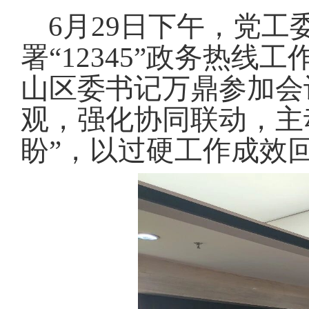
域
视
包
6月29日下午，党
窗
含
区，
6
署“12345”政务热
本
个
区
链
山区委书记万鼎参加会
域
接，
包
按
观，强化协同联动，主
含
tab
1
键
个
盼”，以过硬工作成效
浏
图
览
片，
信
按
息
tab
键
浏
览
信
息