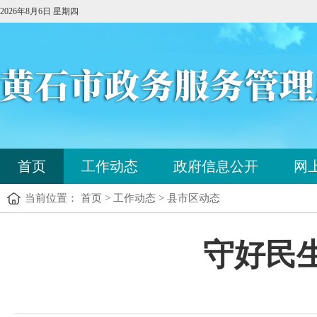
2026年8月6日 星期四
您
首页
工作动态
政府信息公开
网
已
进
当前位置： 首页 > 工作动态 > 县市区动态
入
站
点
您
守好民
导
已
航
进
区，
入
本
内
区
容