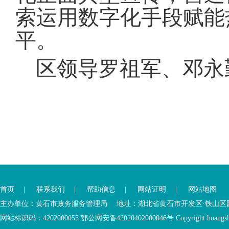
索运用数字化手段赋能
平
。
区领导罗祖军、邓永
您
您
已
已
离
首页
|
联系我们
|
帮助信息
|
网站证明
|
网站地图
进
开
入
内
主办单位：黄石市政务服务管理局 地址：湖北省黄石市开发区·铁山区园博大道
底
容
网站标识码：4202000055 鄂公网安备42020402000046号 Copyright huangshi Al
部
视