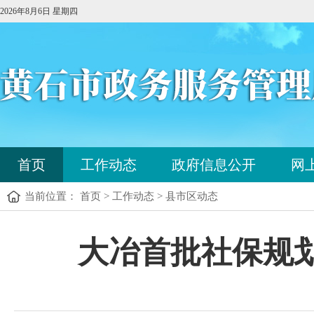
2026年8月6日 星期四
您
首页
工作动态
政府信息公开
网
已
进
当前位置： 首页 > 工作动态 > 县市区动态
入
站
点
您
大冶首批社保规划
导
已
航
进
区，
入
本
内
区
容