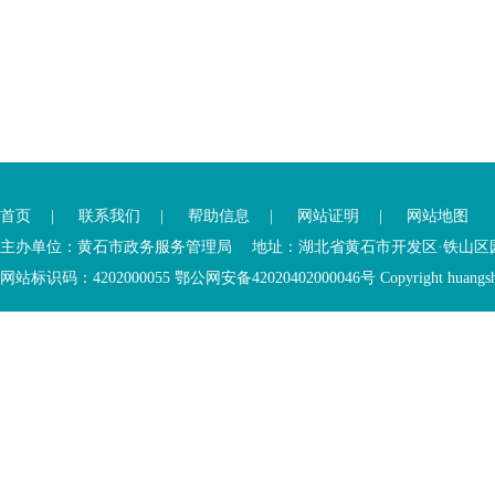
您
您
已
已
离
首页
|
联系我们
|
帮助信息
|
网站证明
|
网站地图
进
开
入
内
主办单位：黄石市政务服务管理局 地址：湖北省黄石市开发区·铁山区园博大道
底
容
网站标识码：4202000055 鄂公网安备42020402000046号 Copyright huangshi Al
部
视
功
窗
您
能
区
已
服
离
务
开
区，
底
本
部
区
功
域
能