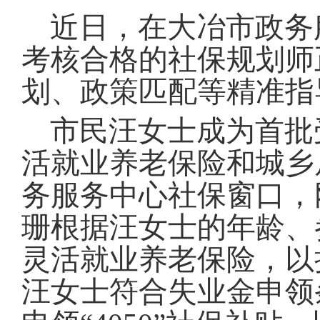
域
视
包
近日，在大冶市政务
窗
含
区，
6
考核合格的社保规划师
本
个
区
链
划、政策匹配等精准指
域
接，
包
按
含
tab
市民汪女士成为首批
按
键
tab
浏
活就业养老保险和城乡
键
览
浏
信
务服务中心社保窗口，
览
息
信
珊根据汪女士的年龄、
息
灵活就业养老保险，以
汪女士符合失业金申领