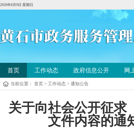
2026年8月9日 星期日
您
首页
工作动态
政府信息公开
网
已
进
当前位置： 首页 > 工作动态 > 通知公告
入
站
点
您
关于向社会公开征求
导
已
航
进
区，
文件内容的通
入
本
内
区
容