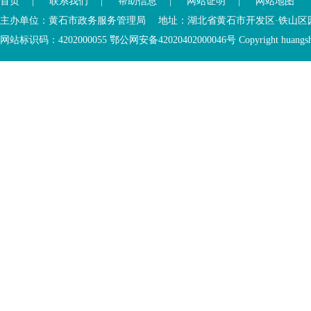
首页
|
联系我们
|
帮助信息
|
网站证明
|
网站地图
进
开
入
内
主办单位：黄石市政务服务管理局 地址：湖北省黄石市开发区·铁山区园博大道
底
容
网站标识码：4202000055 鄂公网安备42020402000046号 Copyright huangshi Al
部
视
功
窗
您
能
区
已
服
离
务
开
区，
底
本
部
区
功
域
能
包
服
含
务
5
区
个
链
接，
1
个
图
片，