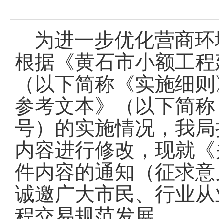
域
视
包
窗
含
区，
6
为进一步优化营商环
本
个
区
链
根据《黄石市小额工程
域
接，
包
按
（以下简称《实施细则
含
tab
1
键
个
参考文本》（以下简称《
浏
链
览
接，
号）的实施情况，我局
信
按
息
tab
内容进行修改，现就《
键
浏
件内容的通知（征求意
览
信
诚邀广大市民、行业从
息
程交易规范发展
。