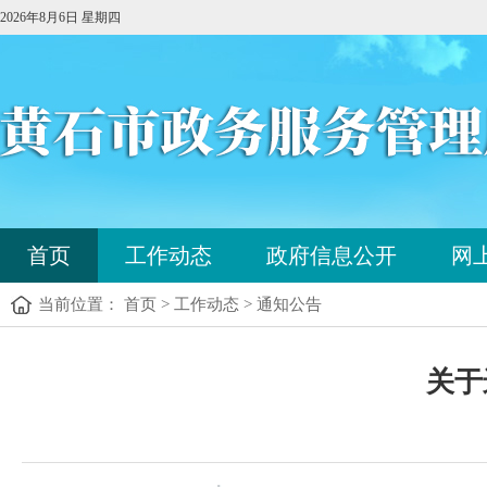
2026年8月6日 星期四
您
首页
工作动态
政府信息公开
网
已
进
当前位置： 首页 > 工作动态 > 通知公告
入
站
点
您
导
关于
已
航
进
区，
入
本
内
区
容