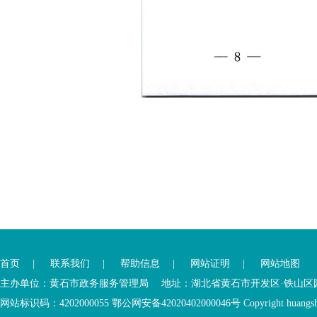
您
您
已
已
离
首页
|
联系我们
|
帮助信息
|
网站证明
|
网站地图
进
开
入
内
主办单位：黄石市政务服务管理局 地址：湖北省黄石市开发区·铁山区园博大道
底
容
网站标识码：4202000055 鄂公网安备42020402000046号 Copyright huangshi Al
部
视