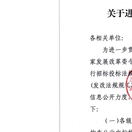
域
视
包
窗
含
区，
6
本
个
区
链
域
接，
包
按
含
tab
8
键
个
浏
图
览
片，
信
按
息
tab
键
浏
览
信
息