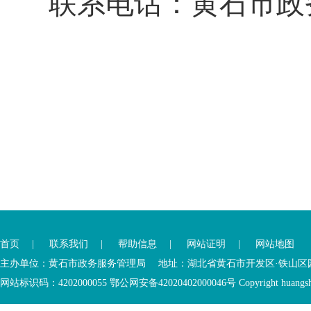
联系电话：黄石市政务服
您
您
已
已
离
首页
|
联系我们
|
帮助信息
|
网站证明
|
网站地图
进
开
入
内
主办单位：黄石市政务服务管理局 地址：湖北省黄石市开发区·铁山区园博大道
底
容
网站标识码：4202000055 鄂公网安备42020402000046号 Copyright huangshi Al
部
视
功
窗
您