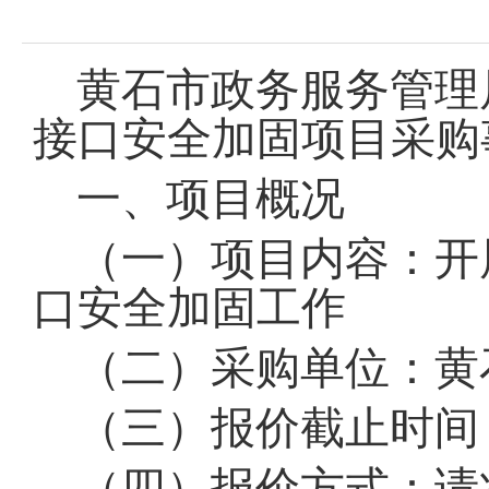
域
视
包
窗
含
区，
6
黄石市政务服务管理
本
个
区
链
接口安全加固项目采购
域
接，
包
按
含
tab
一、项目概况
按
键
tab
浏
（一）项目内容：开
键
览
浏
信
览
口安全加固工作
息
信
息
（二）采购单位：黄
（三）报价截止时间：2
（四）报价方式：请