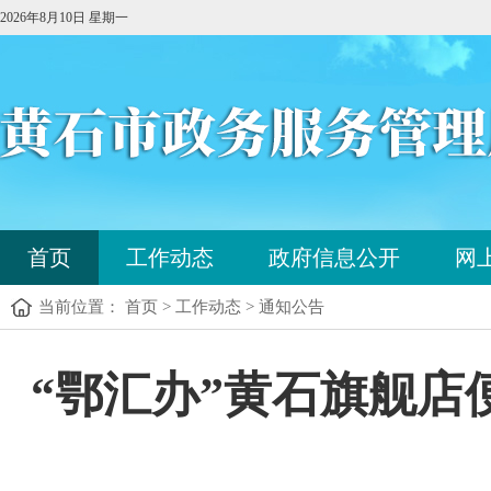
2026年8月10日 星期一
您
首页
工作动态
政府信息公开
网
已
进
当前位置： 首页 > 工作动态 > 通知公告
入
站
点
您
“鄂汇办”黄石旗舰
导
已
航
进
区，
入
本
内
区
容