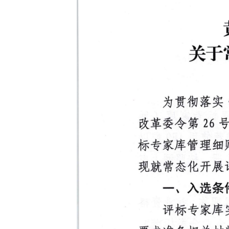
域
视
包
窗
含
区，
6
本
个
区
链
域
接，
包
按
含
tab
5
键
个
浏
链
览
接，
信
5
息
个
图
片，
按
tab
键
浏
览