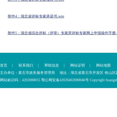
附件4：湖北省评标专家承诺书.wps
附件5：湖北省综合评标（评审）专家库评标专家网上申报操作手册.d
您
您
已
已
离
首页
|
联系我们
|
帮助信息
|
网站证明
|
网站地图
进
开
入
内
主办单位：黄石市政务服务管理局 地址：湖北省黄石市开发区·铁山区园博大道
底
容
网站标识码：4202000055 鄂公网安备42020402000046号 Copyright huangshi Al
部
视
功
窗
您
能
区
已
服
离
务
开
区，
底
本