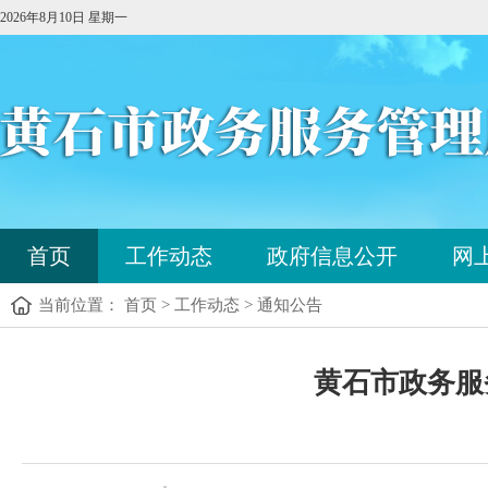
2026年8月10日 星期一
您
首页
工作动态
政府信息公开
网
已
进
当前位置： 首页 > 工作动态 > 通知公告
入
站
点
您
导
黄石市政务服
已
航
进
区，
入
本
内
区
容