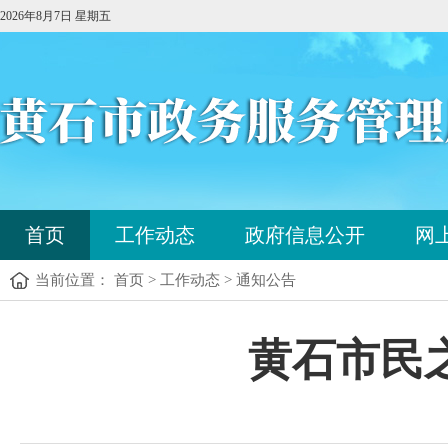
2026年8月7日 星期五
您
首页
工作动态
政府信息公开
网
已
进
当前位置： 首页 > 工作动态 > 通知公告
入
站
点
您
黄石市民之
导
已
航
进
区，
入
本
内
区
容