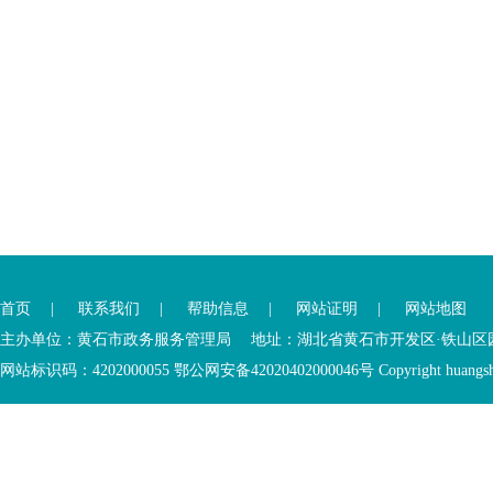
您
您
已
已
离
首页
|
联系我们
|
帮助信息
|
网站证明
|
网站地图
进
开
入
内
主办单位：黄石市政务服务管理局 地址：湖北省黄石市开发区·铁山区园博大道
底
容
网站标识码：4202000055 鄂公网安备42020402000046号 Copyright huangshi Al
部
视
功
窗
您
能
区
已
服
离
务
开