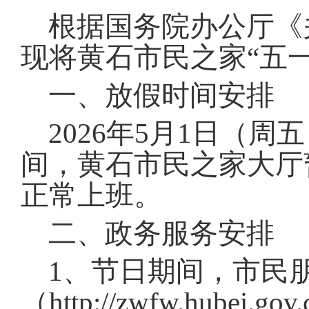
域
视
包
根据国务院办公厅《
窗
含
区，
6
现将黄石市民之家“五
本
个
区
链
域
一、放假时间安排
接，
包
按
含
tab
2026年5月1日（
4
键
个
浏
图
间，黄石市民之家大厅
览
片，
信
按
正常上班
。
息
tab
键
二、政务服务安排
浏
览
信
1、节日期间，市民
息
（http://zwfw.hub