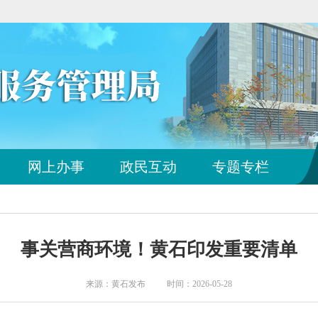
您
网上办事
政民互动
专题专栏
已
离
开
站
点
事关营商环境！黄石印发重要清单
导
航
区
来源：黄石发布 时间：2026-05-28