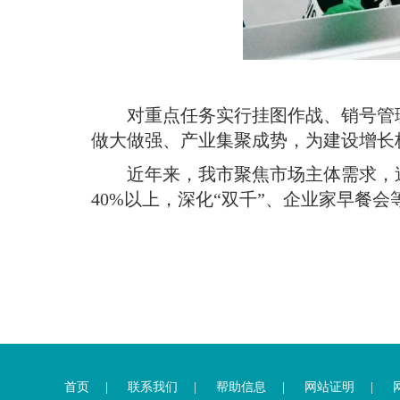
对重点任务实行挂图作战、销号管
做大做强、产业集聚成势，为建设增长
近年来，我市聚焦市场主体需求，
40%以上，深化“双千”、企业家早餐
您
您
已
已
离
首页
|
联系我们
|
帮助信息
|
网站证明
|
进
开