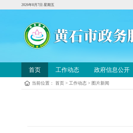
2026年8月7日 星期五
您
首页
工作动态
政府信息公开
已
进
当前位置： 首页 > 工作动态 > 图片新闻
入
站
点
您
导
已
航
进
区，
入
本
内
区
容