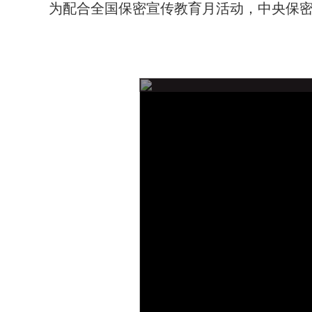
域
为配合全国保密宣传教育月活动，中央保密
视
包
窗
含
区，
6
本
个
区
链
域
接，
包
按
含
tab
2
键
个
浏
图
览
片，
信
按
息
tab
键
浏
览
信
息