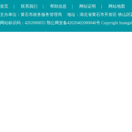
已
离
首页
|
联系我们
|
帮助信息
|
网站证明
|
网站地图
进
开
入
内
主办单位：黄石市政务服务管理局 地址：湖北省黄石市开发区·铁山区园博大道
底
容
网站标识码：4202000055 鄂公网安备42020402000046号 Copyright huangshi Al
部
视
功
窗
您
能
区
已
服
离
务
开
区，
底
本
部
区
功
域
能
包
服
含
务
5
区
个
链
接，
2
个
图