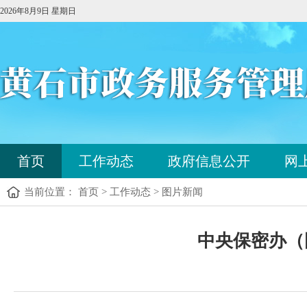
2026年8月9日 星期日
您
首页
工作动态
政府信息公开
网
已
进
当前位置： 首页 > 工作动态 > 图片新闻
入
站
点
您
导
中央保密办（
已
航
进
区，
入
本
内
区
容