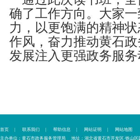
确了工作方向
。
大家一
力，以更饱满的精神状
作风，奋力推动黄石政
发展注入更强政务服务
您
您
已
已
离
首页
|
联系我们
|
帮助信息
|
网站证明
|
网站地图
进
开
入
内
主办单位：黄石市政务服务管理局 地址：湖北省黄石市开发区·铁山区园博大道