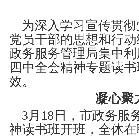
域
视
包
窗
含
区，
6
为深入学习宣传贯彻
本
个
区
链
党员干部的思想和行动
域
接，
包
按
政务服务管理局集中利
含
tab
3
键
个
四中全会精神专题读书
浏
图
览
片，
效
。
信
按
息
tab
凝心聚
键
浏
览
3月18日，市政务
信
息
神读书班开班，全体在