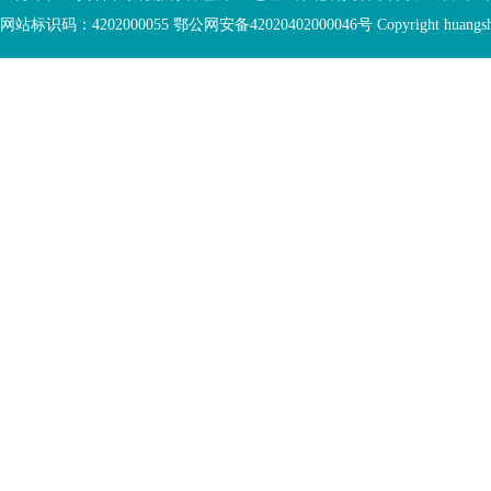
底
容
网站标识码：4202000055 鄂公网安备42020402000046号 Copyright huangshi Al
部
视
功
窗
您
能
区
已
服
离
务
开
区，
底
本
部
区
功
域
能
包
服
含
务
5
区
个
链
接，
1
个
图
片，
按
tab