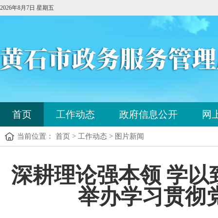
2026年8月7日 星期五
您
首页
工作动态
政府信息公开
网
已
进
当前位置： 首页 > 工作动态 > 图片新闻
入
站
点
您
深耕理论强本领 学
导
已
航
进
区，
举办学习贯彻
入
本
内
区
容